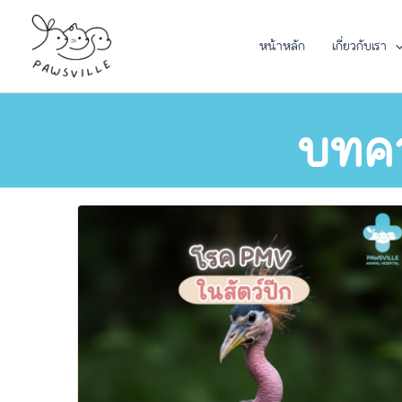
Skip
to
หน้าหลัก
เกี่ยวกับเรา
content
บทควา