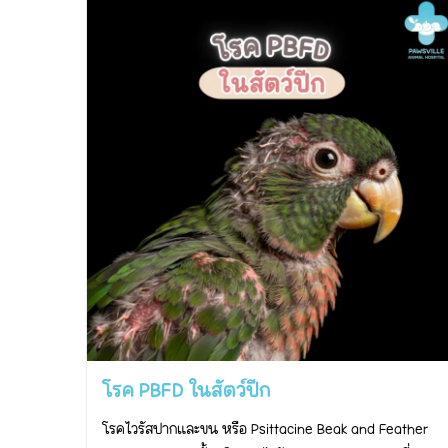
โรค PBFD ในสัตว์ปีก
โรคไวรัสปากและขน หรือ Psittacine Beak and Feather