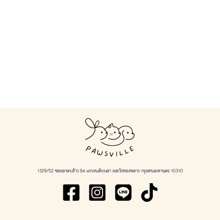
1329/52 ซอยลาดพร้าว 94 แขวงพลับพลา เขตวังทองหลาง กรุงเทพมหานคร 10310