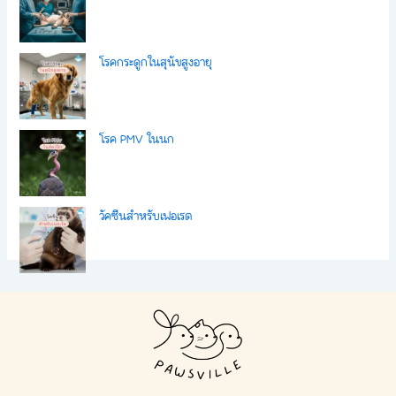
โรคกระดูกในสุนัขสูงอายุ
โรค PMV ในนก
วัคซีนสำหรับเฟอเรต