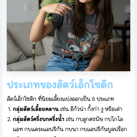
ประเภทของสัตว์เอ็กโซติก
สัตว์เอ็กโซติก ที่นิยมเลี้ยงเเบ่งออกเป็น 6 ประเภท
กลุ่มสัตว์เลื้อยคลาน
เช่น อีกัวน่า กิ้งก่า งู หรือเต่า
กลุ่มสัตว์ครึ่งบกครึ่งน้ำ
เช่น กบลูกศรพิษ กบโกไล
แอท กบแคระแอฟริกัน กบนา กบแอฟริกันบูลฟร็อก