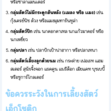
หรือซาลาแมนเดอร์
กลุ่มสัตว์ไม่มีกระดูกสันหลัง (เเมลง หรือ เเมง)
เช่น
กุ้งเครย์ฟิช ด้วง หรือแมงมุมทารันทูล่า
กลุ่มสัตว์ปีก
เช่น นกคอกคาเทล นกแก้วมาคอร์ หรือ
นกเหยี่ยว
กลุ่มปลา
เช่น ปลาปักเป้าฟาฮากา หรือปลาเทพา
กลุ่มสัตว์เลี้ยงลูกด้วยนม
เช่น กระต่าย เฟอเรท แฮม
สเตอร์ สุนัขจิ้งจอก แรคคูน แพรีด็อก เมียแคท บุชเบบี้
หรือชูการ์ไกลเดอร์
ข้อควรระวังในการเลี้ยงสัตว์
เอ็กโซติก