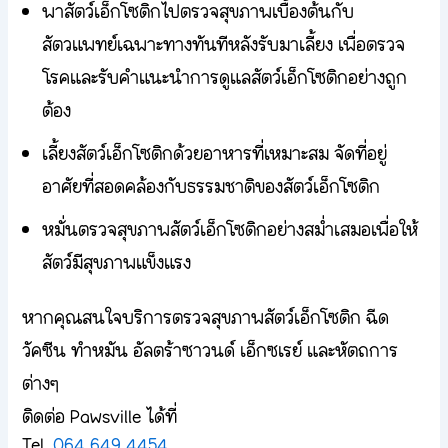
พาสัตว์เอ็กโซติกไปตรวจสุขภาพเบื้องต้นกับ
สัตวแพทย์เฉพาะทางทันทีหลังรับมาเลี้ยง เพื่อตรวจ
โรคและรับคำแนะนำการดูแลสัตว์เอ็กโซติกอย่างถูก
ต้อง
เลี้ยงสัตว์เอ็กโซติกด้วยอาหารที่เหมาะสม จัดที่อยู่
อาศัยที่สอดคล้องกับธรรมชาติของสัตว์เอ็กโซติก
หมั่นตรวจสุขภาพสัตว์เอ็กโซติกอย่างสม่ำเสมอเพื่อให้
สัตว์มีสุขภาพแข็งแรง
หากคุณสนใจบริการตรวจสุขภาพสัตว์เอ็กโซติก ฉีด
วัคซีน ทำหมัน อัลตร้าซาวนด์ เอ็กซเรย์ และหัตถการ
ต่างๆ
ติดต่อ Pawsville ได้ที่
Tel.
064 649 4454