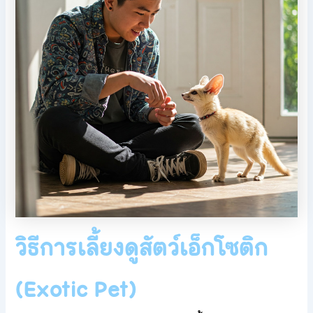
วิธีการเลี้ยงดูสัตว์เอ็กโซติก
(Exotic Pet)